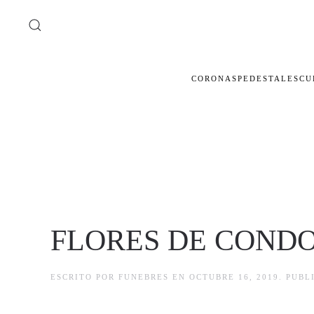
Ir al contenido principal
CORONAS
PEDESTALES
CU
FLORES DE COND
ESCRITO POR
FUNEBRES
EN
OCTUBRE 16, 2019
. PUB