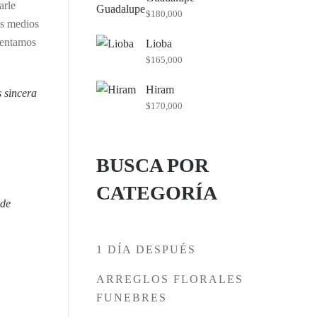
arle
$
180,000
os medios
mentamos
Lioba
$
165,000
Hiram
s sincera
$
170,000
BUSCA POR
CATEGORÍA
 de
1 DÍA DESPUÉS
ARREGLOS FLORALES
FUNEBRES