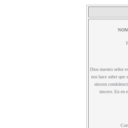
NOM
F
Dios nuestro señor es
nos hace saber que s
sincera condolenc
sincero. En en e
Cor