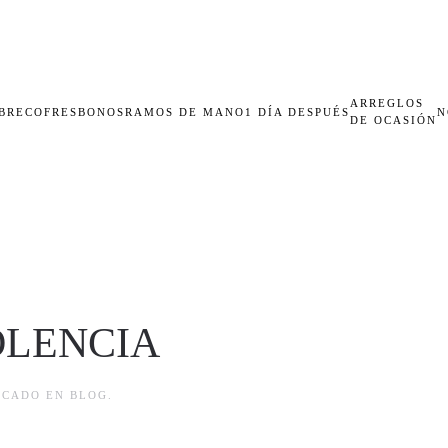
ARREGLOS
BRECOFRES
BONOS
RAMOS DE MANO
1 DÍA DESPUÉS
N
DE OCASIÓN
OLENCIA
LICADO EN
BLOG
.