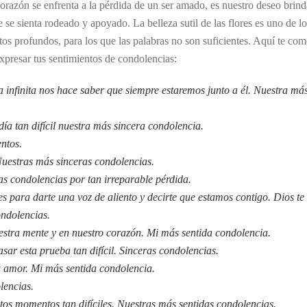
orazón se enfrenta a la pérdida de un ser amado, es nuestro deseo brind
e se sienta rodeado y apoyado. La belleza sutil de las flores es uno de l
os profundos, para los que las palabras no son suficientes. Aquí te co
expresar tus sentimientos de condolencias:
a infinita nos hace saber que siempre estaremos junto a él. Nuestra má
a tan difícil nuestra más sincera condolencia.
ntos.
Nuestras más sinceras condolencias.
as condolencias por tan irreparable pérdida.
es para darte una voz de aliento y decirte que estamos contigo. Dios te
ondolencias.
estra mente y en nuestro corazón. Mi más sentida condolencia.
ar esta prueba tan difícil. Sinceras condolencias.
u amor. Mi más sentida condolencia.
lencias.
tos momentos tan difíciles. Nuestras más sentidas condolencias.