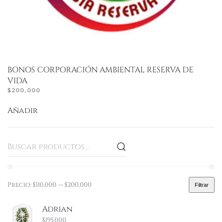
BONOS CORPORACIÓN AMBIENTAL RESERVA DE
VIDA
$
200,000
Añadir
Buscar
por:
Precio:
$110,000
—
$200,000
Filtrar
Precio
Precio
mínimo
máximo
Adrian
$
195,000