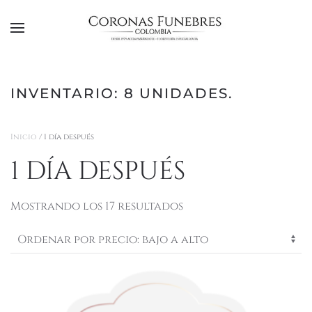
Ir al contenido principal
INVENTARIO: 8 UNIDADES.
Inicio
/ 1 día después
1 DÍA DESPUÉS
Ordenado
Mostrando los 17 resultados
por
precio:
bajo
a
alto