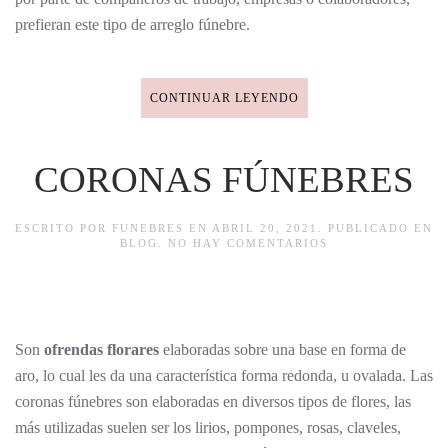
prefieran este tipo de arreglo fúnebre.
CONTINUAR LEYENDO
CORONAS FÚNEBRES
ESCRITO POR
FUNEBRES
EN
ABRIL 20, 2021
. PUBLICADO EN
EN
BLOG
.
NO HAY COMENTARIOS
CORONAS
FÚNEBRES
Son
ofrendas florares
elaboradas sobre una base en forma de
aro, lo cual les da una característica forma redonda, u ovalada. Las
coronas fúnebres son elaboradas en diversos tipos de flores, las
más utilizadas suelen ser los lirios, pompones, rosas, claveles,