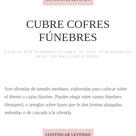
CUBRE COFRES
FÚNEBRES
ESCRITO POR
FUNEBRES
EN
ABRIL 20, 2021
. PUBLICADO EN
EN
BLOG
.
NO HAY COMENTARIOS
CUBRE
COFRES
FÚNEBRES
Son ofrendas de tamaño mediano, elaboradas para colocar sobre
el féretro o cajón fúnebre. Puedes elegir entre ramos fúnebres
(bouquet), o arreglos sobre bases que le dan formas alargadas,
redondas o de cascada a la ofrenda.
CONTINUAR LEYENDO