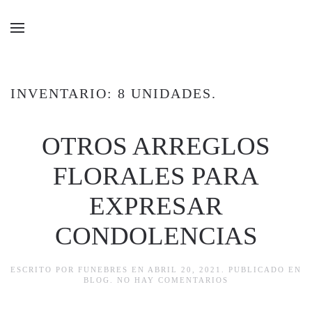
Ir al contenido principal
INVENTARIO: 8 UNIDADES.
OTROS ARREGLOS
FLORALES PARA
EXPRESAR
CONDOLENCIAS
ESCRITO POR
FUNEBRES
EN
ABRIL 20, 2021
. PUBLICADO EN
EN
BLOG
.
NO HAY COMENTARIOS
OTROS
ARREGLOS
FLORALES