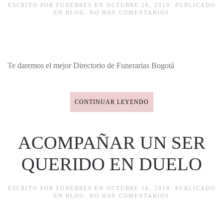
ESCRITO POR
FUNEBRES
EN
OCTUBRE 16, 2019
. PUBLICADO
EN
EN
BLOG
.
NO HAY COMENTARIOS
DIRECTORIO
DE
FUNERARIAS
BOGOTÁ
Te daremos el mejor Directorio de Funerarias Bogotá
CONTINUAR LEYENDO
ACOMPAÑAR UN SER
QUERIDO EN DUELO
ESCRITO POR
FUNEBRES
EN
OCTUBRE 16, 2019
. PUBLICADO
EN
EN
BLOG
.
NO HAY COMENTARIOS
ACOMPAÑAR
UN
SER