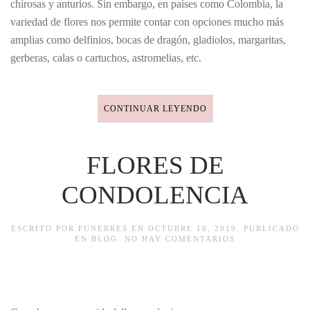
chirosas y anturios. Sin embargo, en países como Colombia, la
variedad de flores nos permite contar con opciones mucho más
amplias como delfinios, bocas de dragón, gladiolos, margaritas,
gerberas, calas o cartuchos, astromelias, etc.
CONTINUAR LEYENDO
FLORES DE
CONDOLENCIA
ESCRITO POR
FUNEBRES
EN
OCTUBRE 16, 2019
. PUBLICADO
EN
EN
BLOG
.
NO HAY COMENTARIOS
FLORES
DE
CONDOLENCIA