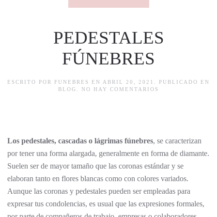
PEDESTALES
FÚNEBRES
ESCRITO POR
FUNEBRES
EN
ABRIL 20, 2021
. PUBLICADO EN
EN
BLOG
.
NO HAY COMENTARIOS
PEDESTALES
FÚNEBRES
Los pedestales, cascadas o lágrimas fúnebres
, se caracterizan
por tener una forma alargada, generalmente en forma de diamante.
Suelen ser de mayor tamaño que las coronas estándar y se
elaboran tanto en flores blancas como con colores variados.
Aunque las coronas y pedestales pueden ser empleadas para
expresar tus condolencias, es usual que las expresiones formales,
por parte de compañeros de trabajo, empresas o colaboradores,