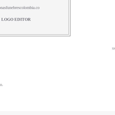
onasfunebrescolombia.co
LOGO EDITOR
S
o.