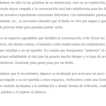
dose no sólo en las palabras de su interlocutor, sino en su respiración,
ecerán mayor empatía y la conversación será más satisfactoria para los d
 de nosotros experimenta emociones diferentes, con intensidades particu
a muerte, etc., es necesario entender que el duelo se vive por etapas y qu
da persona tome para pasarlas puede variar.
 en espacios agradables que faciliten la conversación, evite forzar los
 veces, sin darnos cuenta, evaluamos como inadecuados los sentimientos
que extrañan a su ser querido. Es común que busquemos “aminorar” el 
ncluso señalándole al otro que ha pasado mucho tiempo y es hora de ace
 doloroso, frustrante para quien pasa por un duelo.
labras que le reconforten; algunos se inclinarán por acercarse un poco
en, acompañe a su ser querido a estos espacios, vivéncielos como una for
se sentirán inclinadas a la meditación y demás formas de reflexión, cual
alabra o el respeto al silencio.