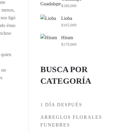
nte
$
180,000
a menos,
 nos ligó
Lioba
ido éstas
$
165,000
incluso
Hiram
$
170,000
 quien
BUSCA POR
e un
es
CATEGORÍA
1 DÍA DESPUÉS
ARREGLOS FLORALES
FUNEBRES