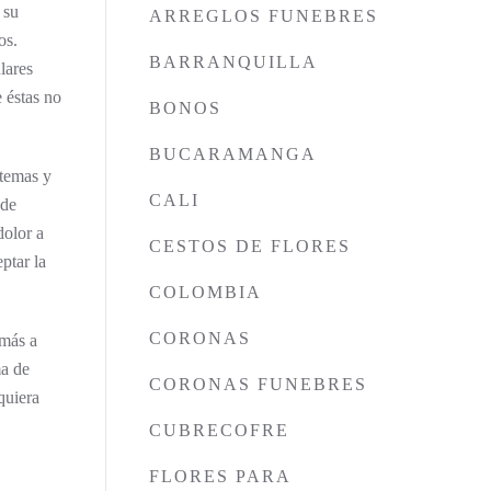
 su
ARREGLOS FUNEBRES
os.
BARRANQUILLA
lares
e éstas no
BONOS
BUCARAMANGA
 temas y
CALI
 de
dolor a
CESTOS DE FLORES
ptar la
COLOMBIA
CORONAS
 más a
ma de
CORONAS FUNEBRES
quiera
CUBRECOFRE
FLORES PARA