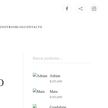
OSOTROS
BLOG
CONTACTO
Buscar
por:
Adrian
O
$
195,000
Mara
$
165,000
Guadalupe