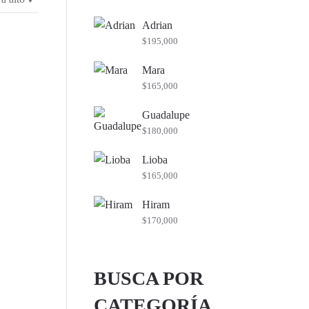
mínimo
máximo
Adrian
$
195,000
Mara
$
165,000
Guadalupe
$
180,000
Lioba
$
165,000
Hiram
$
170,000
BUSCA POR
CATEGORÍA