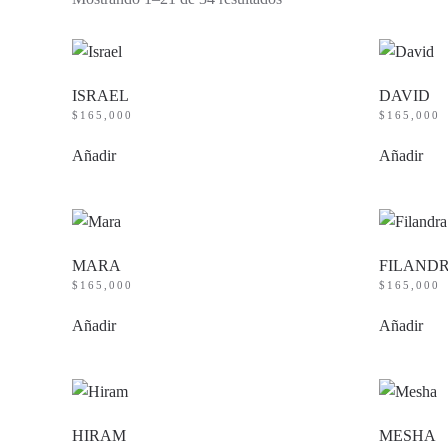
por
precio:
bajo
a
alto
ISRAEL
DAVID
$
165,000
$
165,000
Añadir
Añadir
MARA
FILAND
$
165,000
$
165,000
Añadir
Añadir
HIRAM
MESHA