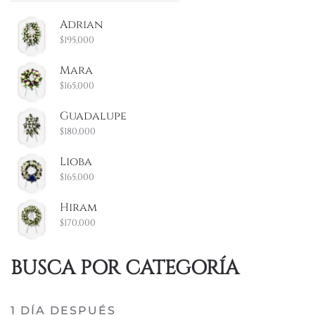
por:
Adrian
$
195,000
Mara
$
165,000
Guadalupe
$
180,000
Lioba
$
165,000
Hiram
$
170,000
BUSCA POR CATEGORÍA
1 DÍA DESPUÉS