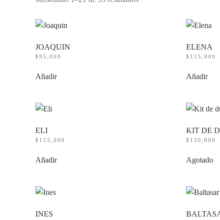
por
precio:
bajo
a
alto
JOAQUIN
ELENA
$
95,000
$
115,000
Añadir
Añadir
ELI
KIT DE 
$
125,000
$
130,000
Añadir
Agotado
INES
BALTAS