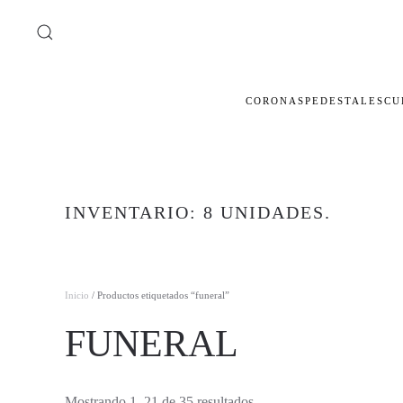
Ir al contenido principal
CORONAS
PEDESTALES
CU
INVENTARIO: 8 UNIDADES.
Inicio
/ Productos etiquetados “funeral”
FUNERAL
Ordenado
Mostrando 1–21 de 35 resultados