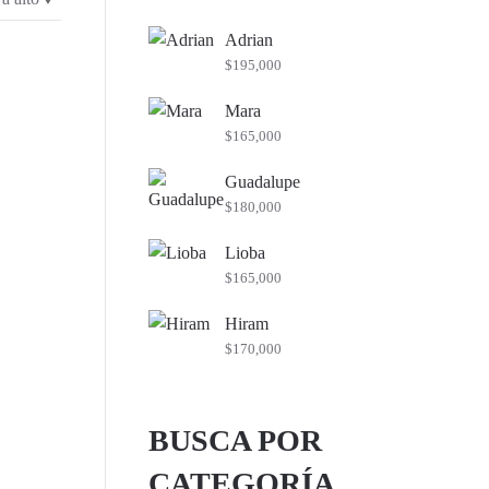
mínimo
máximo
Adrian
$
195,000
Mara
$
165,000
Guadalupe
$
180,000
Lioba
$
165,000
Hiram
$
170,000
BUSCA POR
CATEGORÍA