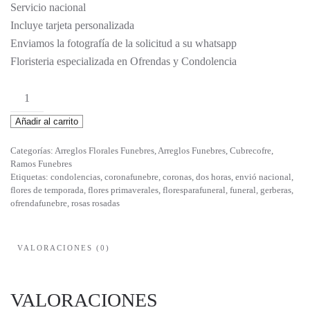
Servicio nacional
Incluye tarjeta personalizada
Enviamos la fotografía de la solicitud a su whatsapp
Floristeria especializada en Ofrendas y Condolencia
Ines
cantidad
Añadir al carrito
Categorías:
Arreglos Florales Funebres
,
Arreglos Funebres
,
Cubrecofre
,
Ramos Funebres
Etiquetas:
condolencias
,
coronafunebre
,
coronas
,
dos horas
,
envió nacional
,
flores de temporada
,
flores primaverales
,
floresparafuneral
,
funeral
,
gerberas
,
ofrendafunebre
,
rosas rosadas
VALORACIONES (0)
VALORACIONES