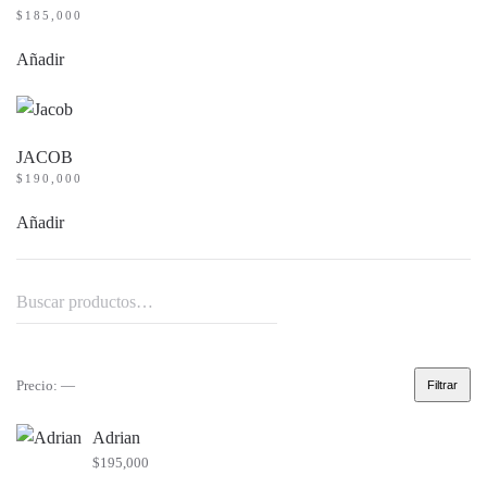
$
185,000
Añadir
JACOB
$
190,000
Añadir
Buscar
por:
Precio:
—
Filtrar
Precio
Precio
mínimo
máximo
Adrian
$
195,000