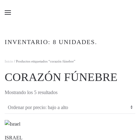
Ir al contenido principal
INVENTARIO: 8 UNIDADES.
Inicio
/ Productos etiquetados “corazón fúnebre”
CORAZÓN FÚNEBRE
Ordenado
Mostrando los 5 resultados
por
precio:
bajo
a
alto
ISRAEL