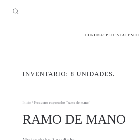
Ir al contenido principal
CORONAS
PEDESTALES
CU
INVENTARIO: 8 UNIDADES.
Inicio
/ Productos etiquetados “ramo de mano”
RAMO DE MANO
Ordenado
Mostrando los 2 resultados