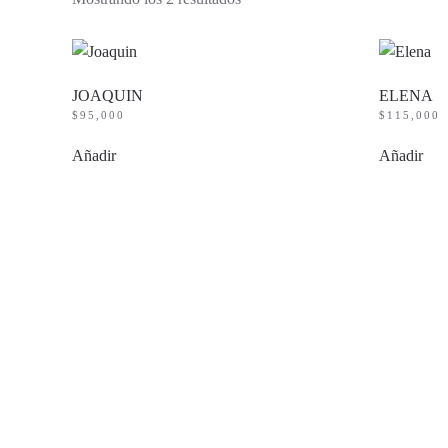
por
precio:
bajo
a
alto
JOAQUIN
ELENA
$
95,000
$
115,000
Añadir
Añadir