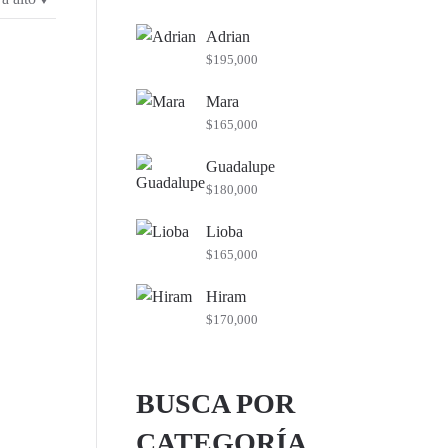
mínimo
máximo
Adrian
$
195,000
Mara
$
165,000
Guadalupe
$
180,000
Lioba
$
165,000
Hiram
$
170,000
BUSCA POR
CATEGORÍA