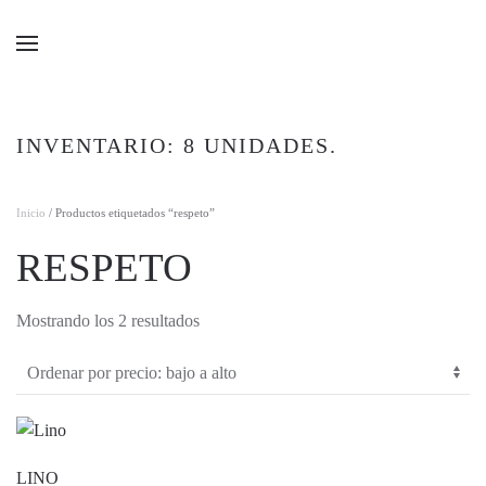
Ir al contenido principal
INVENTARIO: 8 UNIDADES.
Inicio
/ Productos etiquetados “respeto”
RESPETO
Ordenado
Mostrando los 2 resultados
por
precio:
bajo
a
alto
LINO