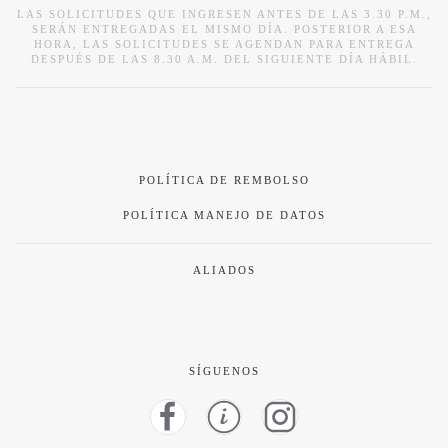
LAS SOLICITUDES QUE INGRESEN ANTES DE LAS 3.30 P.M.,
SERÁN ENTREGADAS EL MISMO DÍA. POSTERIOR A ESA
HORA, LAS SOLICITUDES SE AGENDAN PARA ENTREGA
DESPUÉS DE LAS 8.30 A.M. DEL SIGUIENTE DÍA HÁBIL.
POLÍTICA DE REMBOLSO
POLÍTICA MANEJO DE DATOS
ALIADOS
SÍGUENOS