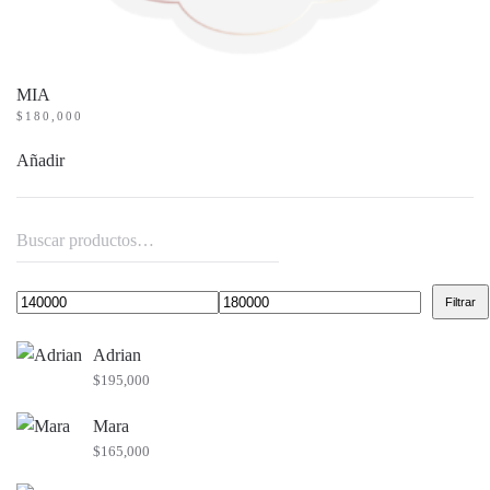
MIA
$
180,000
Añadir
Buscar
por:
Filtrar
Precio
Precio
mínimo
máximo
Adrian
$
195,000
Mara
$
165,000