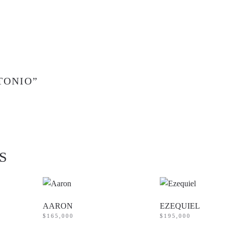
TONIO”
S
AARON
EZEQUIEL
$
165,000
$
195,000