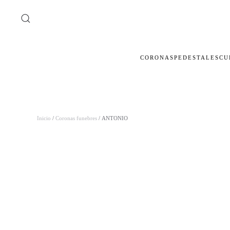
Ir al contenido principal
CORONAS
PEDESTALES
CU
Inicio
/
Coronas funebres
/ ANTONIO