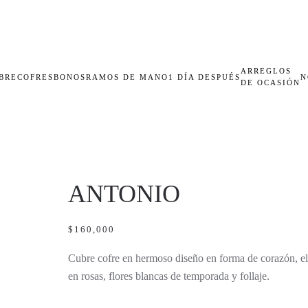
ARREGLOS
BRECOFRES
BONOS
RAMOS DE MANO
1 DÍA DESPUÉS
N
DE OCASIÓN
ANTONIO
$
160,000
Cubre cofre en hermoso diseño en forma de corazón, e
en rosas, flores blancas de temporada y follaje.
ANTONIO