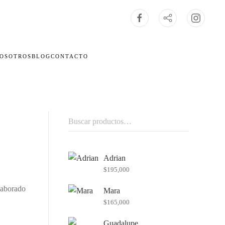
OSOTROS
BLOG
CONTACTO
Buscar
por:
Adrian
$
195,000
laborado
Mara
$
165,000
Guadalupe