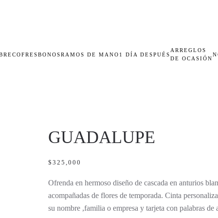
ARREGLOS
BRECOFRES
BONOS
RAMOS DE MANO
1 DÍA DESPUÉS
N
DE OCASIÓN
GUADALUPE
$
325,000
Ofrenda en hermoso diseño de cascada en anturios blan
acompañadas de flores de temporada. Cinta personaliz
su nombre ,familia o empresa y tarjeta con palabras de a