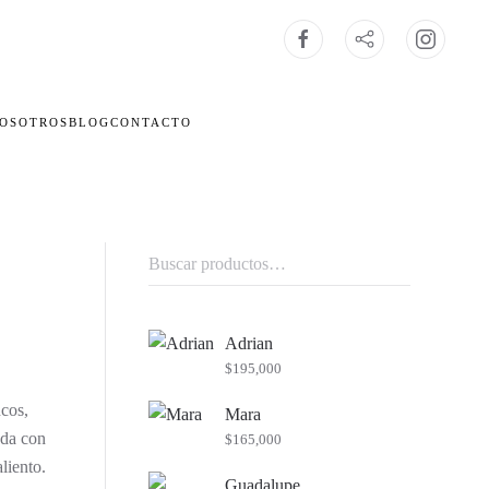
OSOTROS
BLOG
CONTACTO
Buscar
por:
Adrian
$
195,000
cos,
Mara
ada con
$
165,000
liento.
Guadalupe