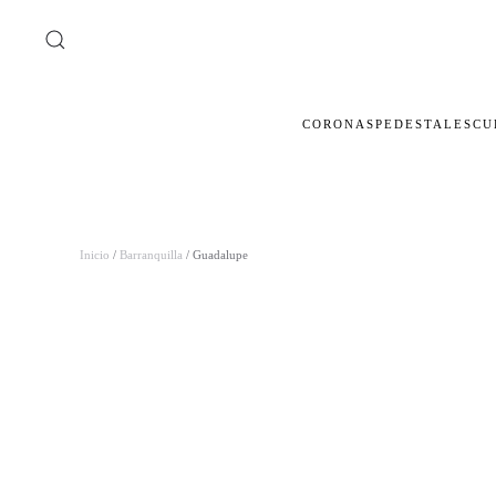
Ir al contenido principal
CORONAS
PEDESTALES
CU
Inicio
/
Barranquilla
/ Guadalupe