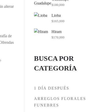
$
180,000
n alterar
Lioba
$
165,000
Hiram
rafía de
$
170,000
 Ofrendas
BUSCA POR
e
CATEGORÍA
1 DÍA DESPUÉS
ARREGLOS FLORALES
FUNEBRES