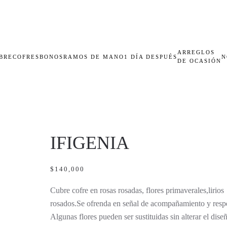
ARREGLOS
BRECOFRES
BONOS
RAMOS DE MANO
1 DÍA DESPUÉS
N
DE OCASIÓN
IFIGENIA
$
140,000
Cubre cofre en rosas rosadas, flores primaverales,lirios
rosados.Se ofrenda en señal de acompañamiento y resp
Algunas flores pueden ser sustituidas sin alterar el diseñ