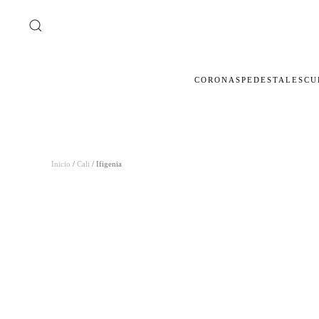
Ir al contenido principal
CORONAS
PEDESTALES
CU
Inicio
/
Cali
/ Ifigenia