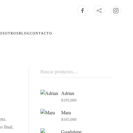
OSOTROS
BLOG
CONTACTO
Buscar
por:
Adrian
$
195,000
Mara
eto.
$
165,000
o final.
Guadalupe