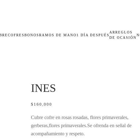
ARREGLOS
BRECOFRES
BONOS
RAMOS DE MANO
1 DÍA DESPUÉS
N
DE OCASIÓN
INES
$
160,000
Cubre cofre en rosas rosadas, flores primaverales,
gerberas,flores primaverales.Se ofrenda en señal de
acompañamiento y respeto.