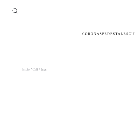
Ir al contenido principal
CORONAS
PEDESTALES
CU
Inicio
/
Cali
/ Ines