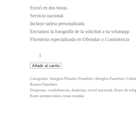
Envió en dos horas.
Servicio nacional
Incluye tarjeta personalizada
Enviamos la fotografía de la solicitud a su whatsapp
Floristeria especializada en Ofrendas y Condolencia
Ivon
cantidad
Añadir al carrito
Categorías:
Arreglos Florales Funebres
,
Arreglos Funebres
,
Cubre
Ramos Funebres
Etiquetas:
condolencias
,
doshoras
,
envió nacional
,
flores de te
flores primaverales
,
rosas rosadas