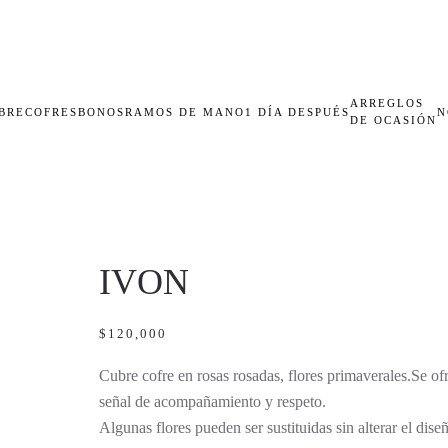
ARREGLOS
BRECOFRES
BONOS
RAMOS DE MANO
1 DÍA DESPUÉS
N
DE OCASIÓN
IVON
$
120,000
Cubre cofre en rosas rosadas, flores primaverales.Se of
señal de acompañamiento y respeto.
Algunas flores pueden ser sustituidas sin alterar el diseñ