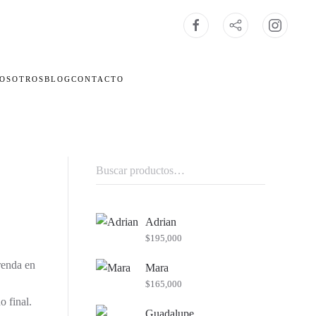
OSOTROS
BLOG
CONTACTO
Buscar
por:
Adrian
$
195,000
renda en
Mara
$
165,000
o final.
Guadalupe