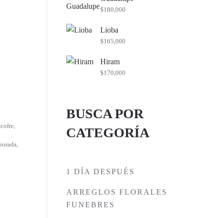
$
180,000
Lioba
$
165,000
Hiram
$
170,000
BUSCA POR
cofre
,
CATEGORÍA
mporada
,
1 DÍA DESPUÉS
ARREGLOS FLORALES
FUNEBRES