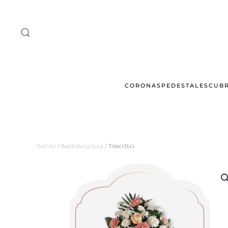
Ir al contenido principal
CORONAS
PEDESTALES
CUB
Inicio
/
Barranquilla
/ Timoteo