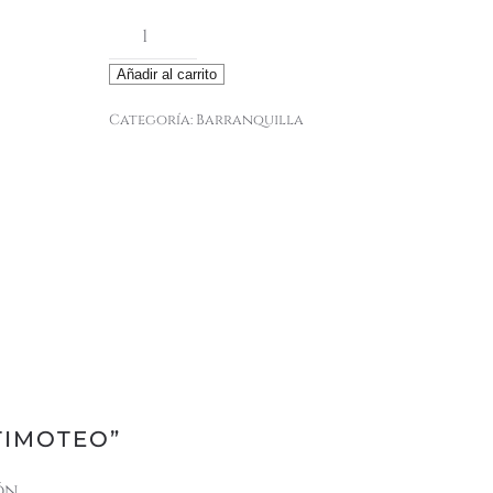
Timoteo
cantidad
Añadir al carrito
Categoría:
Barranquilla
TIMOTEO”
ón.