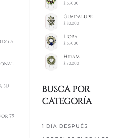
$
165,000
Guadalupe
$
180,000
Lioba
rdo a
$
165,000
Hiram
cional
$
170,000
a su
BUSCA POR
CATEGORÍA
por 75
1 DÍA DESPUÉS