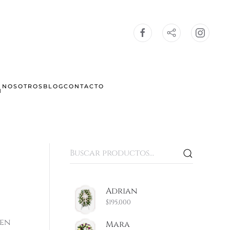
NOSOTROS
BLOG
CONTACTO
N
Buscar
por:
Adrian
$
195,000
 en
Mara