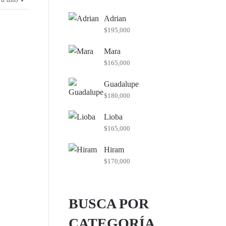
mínimo
máximo
Adrian
$
195,000
Mara
$
165,000
Guadalupe
$
180,000
Lioba
$
165,000
Hiram
$
170,000
BUSCA POR
CATEGORÍA