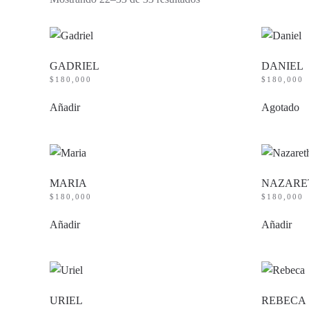
por
precio:
bajo
a
alto
GADRIEL
DANIEL
$
180,000
$
180,000
Añadir
Agotado
MARIA
NAZARE
$
180,000
$
180,000
Añadir
Añadir
URIEL
REBECA