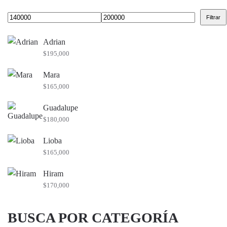
Filtrar
Precio
Precio
mínimo
máximo
Adrian
$
195,000
Mara
$
165,000
Guadalupe
$
180,000
Lioba
$
165,000
Hiram
$
170,000
BUSCA POR CATEGORÍA