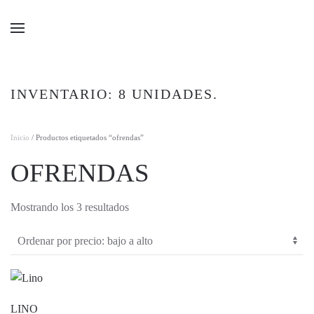
Ir al contenido principal
INVENTARIO: 8 UNIDADES.
Inicio
/ Productos etiquetados “ofrendas”
OFRENDAS
Ordenado
Mostrando los 3 resultados
por
precio:
bajo
a
alto
LINO