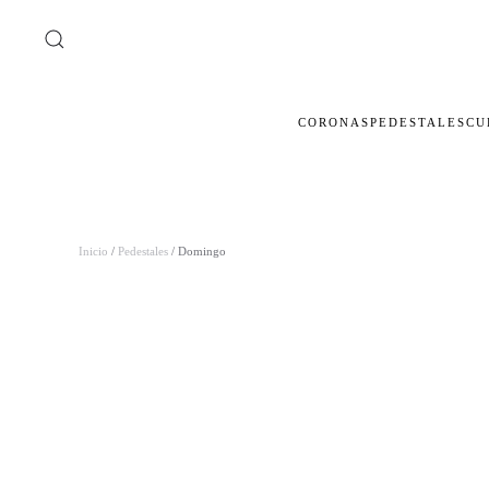
Ir al contenido principal
CORONAS
PEDESTALES
CU
Inicio
/
Pedestales
/ Domingo