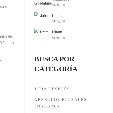
$
180,000
da sin
Lioba
$
165,000
Hiram
rafía de
$
170,000
 Ofrendas
BUSCA POR
e
CATEGORÍA
1 DÍA DESPUÉS
ARREGLOS FLORALES
FUNEBRES