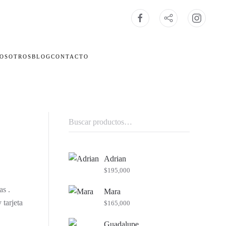
OSOTROS
BLOG
CONTACTO
Buscar
por:
Adrian
$
195,000
as .
Mara
 tarjeta
$
165,000
Guadalupe