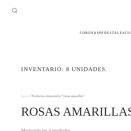
Ir al contenido principal
CORONAS
PEDESTALES
CU
INVENTARIO: 8 UNIDADES.
Inicio
/ Productos etiquetados “rosas amarillas”
ROSAS AMARILLA
Ordenado
Mostrando los 4 resultados