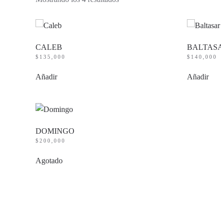
por
precio:
bajo
a
alto
CALEB
BALTAS
$
135,000
$
140,000
Añadir
Añadir
DOMINGO
$
200,000
Agotado