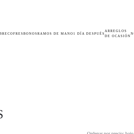
ARREGLOS
BRECOFRES
BONOS
RAMOS DE MANO
1 DÍA DESPUÉS
N
DE OCASIÓN
S