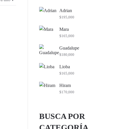
mínimo
máximo
Adrian
$
195,000
Mara
$
165,000
Guadalupe
$
180,000
Lioba
$
165,000
Hiram
$
170,000
BUSCA POR
CATEGORÍA