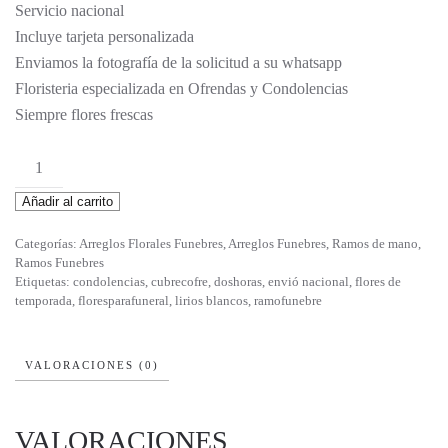
Servicio nacional
Incluye tarjeta personalizada
Enviamos la fotografía de la solicitud a su whatsapp
Floristeria especializada en Ofrendas y Condolencias
Siempre flores frescas
Abdiel
cantidad
Añadir al carrito
Categorías:
Arreglos Florales Funebres
,
Arreglos Funebres
,
Ramos de mano
,
Ramos Funebres
Etiquetas:
condolencias
,
cubrecofre
,
doshoras
,
envió nacional
,
flores de
temporada
,
floresparafuneral
,
lirios blancos
,
ramofunebre
VALORACIONES (0)
VALORACIONES