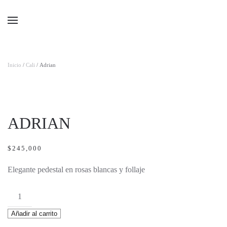
Ir al contenido principal
Inicio
/
Cali
/ Adrian
ADRIAN
$
245,000
Elegante pedestal en rosas blancas y follaje
Adrian
cantidad
Añadir al carrito