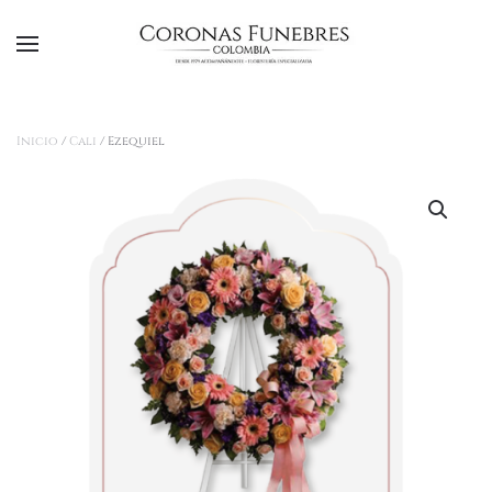
Ir al contenido principal
Inicio
/
Cali
/ Ezequiel