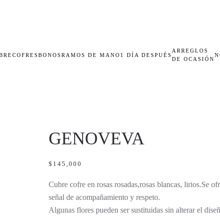
ARREGLOS
BRECOFRES
BONOS
RAMOS DE MANO
1 DÍA DESPUÉS
N
DE OCASIÓN
GENOVEVA
$
145,000
Cubre cofre en rosas rosadas,rosas blancas, lirios.Se of
señal de acompañamiento y respeto.
Algunas flores pueden ser sustituidas sin alterar el diseñ