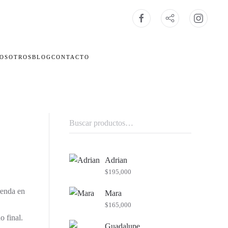
OSOTROS
BLOG
CONTACTO
Buscar
por:
Adrian
$
195,000
renda en
Mara
$
165,000
o final.
Guadalupe