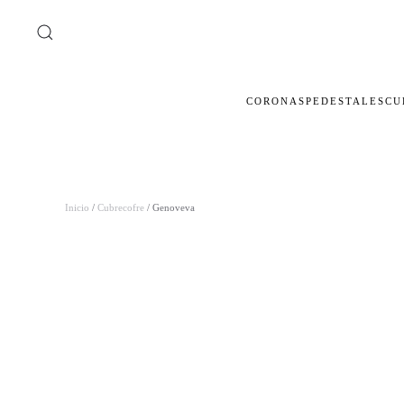
Ir al contenido principal
CORONAS
PEDESTALES
CU
Inicio
/
Cubrecofre
/ Genoveva