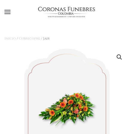
Ir al contenido principal
Inicio
/
Cubrecofre
/ Jair