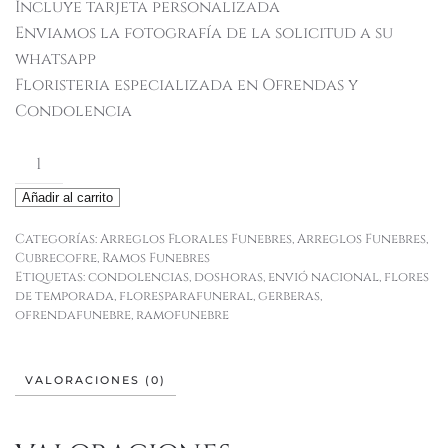
Incluye tarjeta personalizada
Enviamos la fotografía de la solicitud a su
whatsapp
Floristeria especializada en Ofrendas y
Condolencia
Jair
cantidad
Añadir al carrito
Categorías:
Arreglos Florales Funebres
,
Arreglos Funebres
,
Cubrecofre
,
Ramos Funebres
Etiquetas:
condolencias
,
doshoras
,
envió nacional
,
flores
de temporada
,
floresparafuneral
,
gerberas
,
ofrendafunebre
,
ramofunebre
VALORACIONES (0)